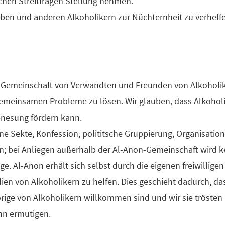
chen Streitfragen Stellung nehmen.
iben und anderen Alkoholikern zur Nüchternheit zu verhelf
 Gemeinschaft von Verwandten und Freunden von Alkoholiker
gemeinsamen Probleme zu lösen. Wir glauben, dass Alkoholi
enesung fördern kann.
e Sekte, Konfession, polititsche Gruppierung, Organisation 
in; bei Anliegen außerhalb der Al-Anon-Gemeinschaft wird 
äge. Al-Anon erhält sich selbst durch die eigenen freiwilli
ien von Alkoholikern zu helfen. Dies geschieht dadurch, das
örige von Alkoholikern willkommen sind und wir sie trösten
hn ermutigen.