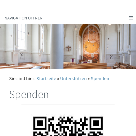
NAVIGATION ÖFFNEN
Sie sind hier:
Startseite
»
Unterstützen
»
Spenden
Spenden