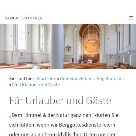
NAVIGATION ÖFFNEN
Sie sind hier:
Startseite
»
Gemeindeleben
»
Angebote für...
»
Für Urlauber und Gäste
Für Urlauber und Gäste
„Dem Himmel & der Natur ganz nah“ dürfen Sie
sich fühlen, wenn wir Berggottesdienste feiern
oder uns an anderen idyllischen Orten unserer